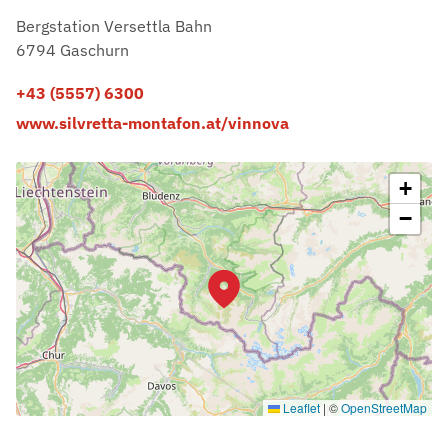
Bergstation Versettla Bahn
6794 Gaschurn
+43 (5557) 6300
www.silvretta-montafon.at/vinnova
+
−
Leaflet
|
©
OpenStreetMap