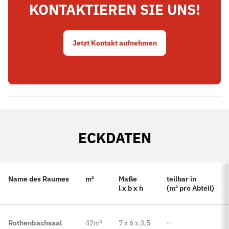
KONTAKTIEREN SIE UNS!
Jetzt Kontakt aufnehmen
ECKDATEN
Name des Raumes
m²
Maße
teilbar in
l x b x h
(m² pro Abteil)
Rothenbachsaal
42m²
7 x 6 x 3,5
-