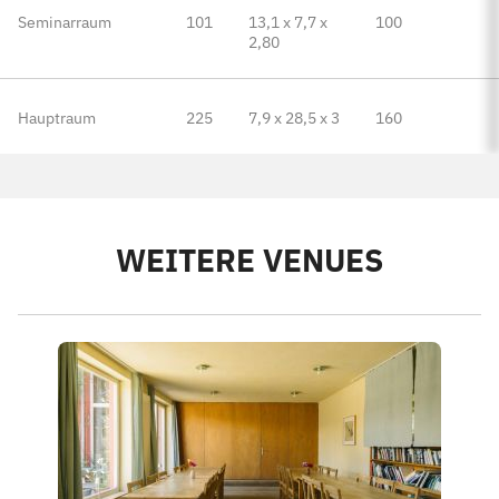
Seminarraum
101
13,1 x 7,7 x
100
2,80
Hauptraum
225
7,9 x 28,5 x 3
160
WEITERE VENUES