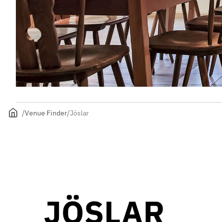
Venue Finder
Jöslar
JÖSLAR