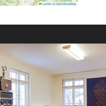
Leaflet
|
©
OpenStreetMap