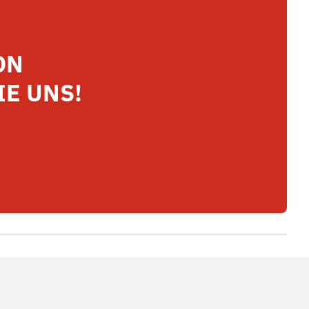
ON
IE UNS!