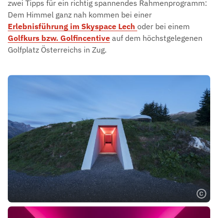
zwei Tipps für ein richtig spannendes Rahmenprogramm:
Dem Himmel ganz nah kommen bei einer
Erlebnisführung im Skyspace Lech
oder bei einem
Golfkurs bzw. Golfincentive
auf dem höchstgelegenen
Golfplatz Österreichs in Zug.