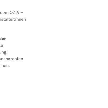
 dem ÖZIV –
stalter:innen
der
le
ung,
ransparenten
nnen.