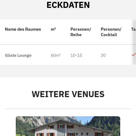
ECKDATEN
Name des Raumes
m²
Personen/
Personen/
Ta
Reihe
Cocktail
Gäste Lounge
60m²
10-15
30
WEITERE VENUES