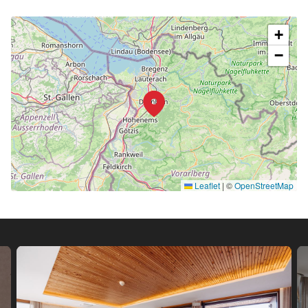
+
−
Leaflet
|
©
OpenStreetMap