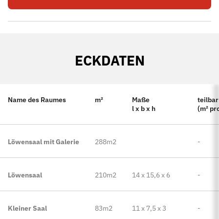
ECKDATEN
Name des Raumes
m²
Maße
teilbar
l x b x h
(m² pro
Löwensaal mit Galerie
288m2
-
Löwensaal
210m2
14 x 15,6 x 6
-
Kleiner Saal
83m2
11 x 7,5 x 3
-