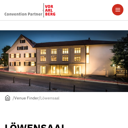
Venue Finder
Löwensaal
LÖWENSAAL