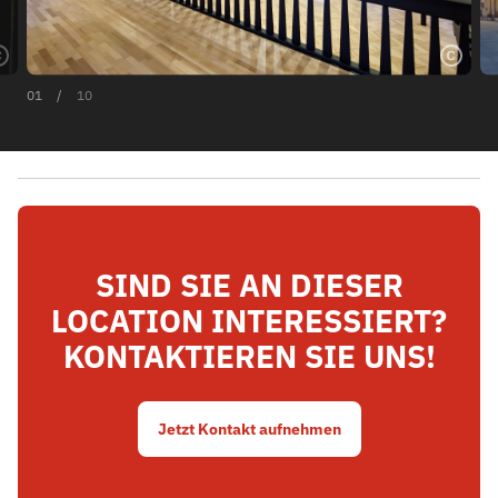
01
/
10
SIND SIE AN DIESER
LOCATION INTERESSIERT?
KONTAKTIEREN SIE UNS!
Jetzt Kontakt aufnehmen