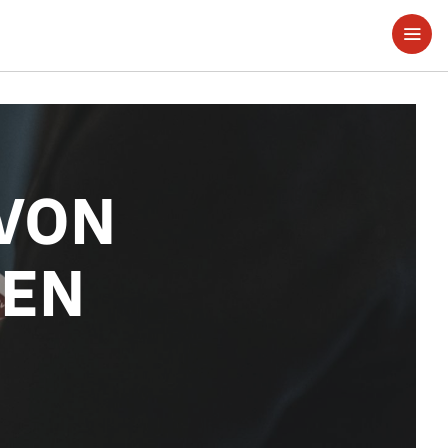
 VON
GEN