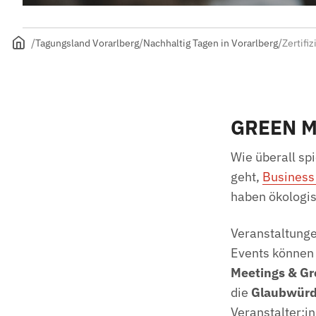
Tagungsland Vorarlberg
Nachhaltig Tagen in Vorarlberg
Zertifi
GREEN M
Wie überall sp
geht,
Business 
haben ökologis
Veranstaltung
Events können 
Meetings & G
die
Glaubwürdi
Veranstalter:i