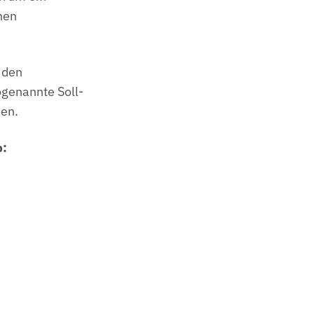
hen
 den
ogenannte Soll-
den.
b: