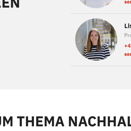
EEN
se
Li
Pr
+4
se
UM THEMA NACHHAL