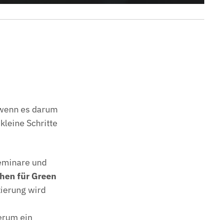
, wenn es darum
 kleine Schritte
eminare und
hen für Green
izierung wird
erum ein