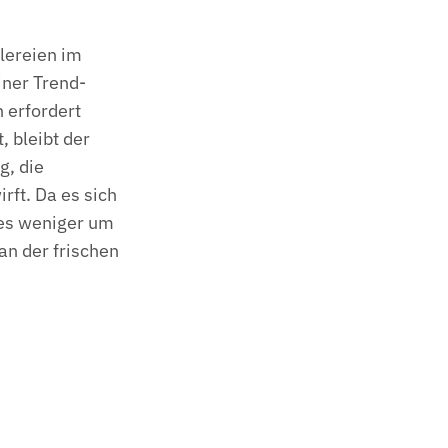
alereien im
iner Trend-
 erfordert
, bleibt der
g, die
rft. Da es sich
 es weniger um
an der frischen