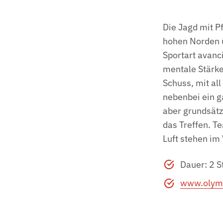
Die Jagd mit P
hohen Norden ü
Sportart avanc
mentale Stärke
Schuss, mit al
nebenbei ein ga
aber grundsätz
das Treffen. T
Luft stehen im
Dauer: 2 
www.olymp