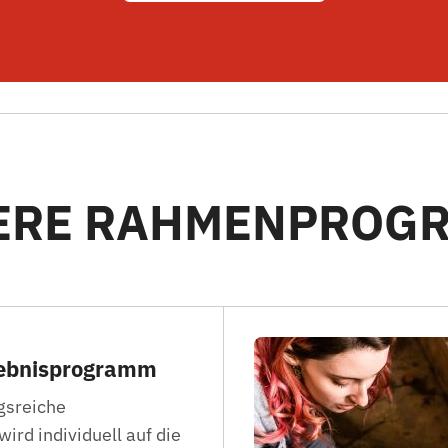
ERE RAHMENPROG
lebnisprogramm
gsreiche
d individuell auf die