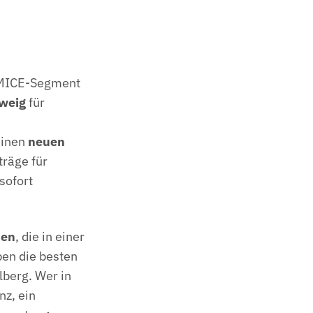
s MICE-Segment
zweig
für
einen
neuen
träge für
sofort
den
, die in einer
ben die besten
lberg. Wer in
nz, ein