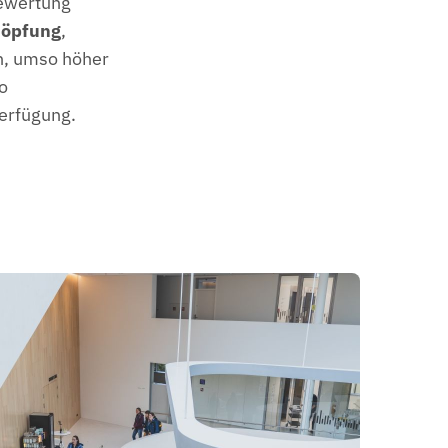
Bewertung
höpfung
,
en, umso höher
o
erfügung.