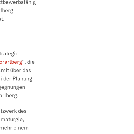
ttbewerbsfähig
rlberg
st.
trategie
orarlberg
“, die
amit über das
ei der Planung
Begegnungen
rarlberg.
etzwerk des
amaturgie,
t mehr einem