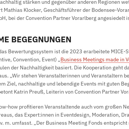
nachhaltig stärken und gegenüber anderen Regionen we
ärt Mathias Klocker, Geschäftsführer der Bodensee-Vora
, bei der Convention Partner Vorarlberg angesiedelt i
ME BEGEGNUNGEN
das Bewertungssystem ist die 2023 erarbeitete MICE-S
ntive, Convention, Event) „
Business Meetings made in V
äulen der Nachhaltigkeit basiert. Die Kooperation geht d
naus. „Wir stehen Veranstalterinnen und Veranstaltern b
dem Ziel, nachhaltige und lebendige Events mit guten 
etont Katrin Preuß, Leiterin von Convention Partner Vo
w-how profitieren Veranstaltende auch vom großen N
eaus, das Expert:innen in Eventdesign, Moderation, Dr
 v. m. umfasst. „Der Business Meeting Fonds entsprich