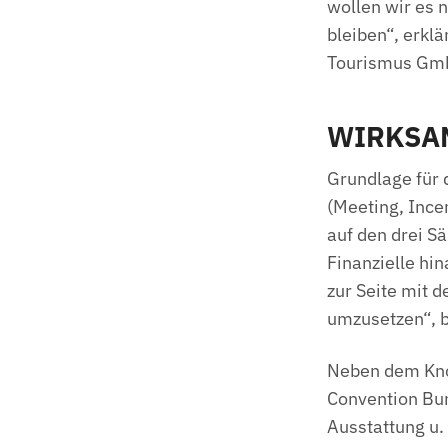
wollen wir es 
bleiben“, erkl
Tourismus GmbH
WIRKSA
Grundlage für 
(Meeting, Ince
auf den drei S
Finanzielle hi
zur Seite mit 
umzusetzen“, b
Neben dem Kno
Convention Bur
Ausstattung u.