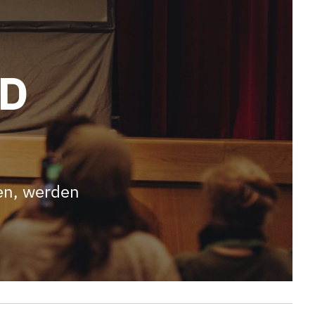
ND
den, werden